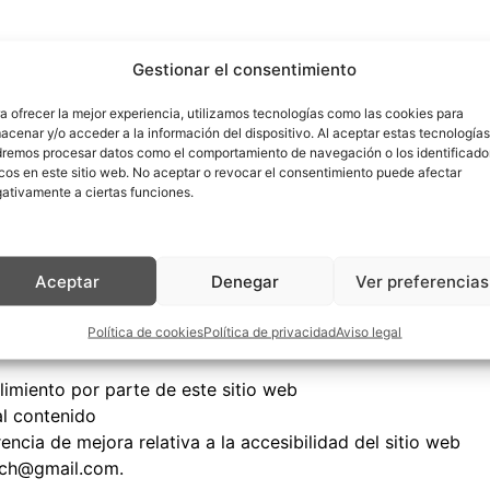
Gestionar el consentimiento
IÓN DE ACCESIBILIDAD
a ofrecer la mejor experiencia, utilizamos tecnologías como las cookies para
acenar y/o acceder a la información del dispositivo. Al aceptar estas tecnologías
de mayo de 2026.
remos procesar datos como el comportamiento de navegación o los identificado
cos en este sitio web. No aceptar o revocar el consentimiento puede afectar
ativamente a ciertas funciones.
ción ha sido una autoevaluación llevada a cabo por la pro
Aceptar
Denegar
Ver preferencias
os de accesibilidad (artículo 10.2.a del RD 1112/2018) como
Política de cookies
Política de privacidad
Aviso legal
limiento por parte de este sitio web
al contenido
encia de mejora relativa a la accesibilidad del sitio web
llach@gmail.com.