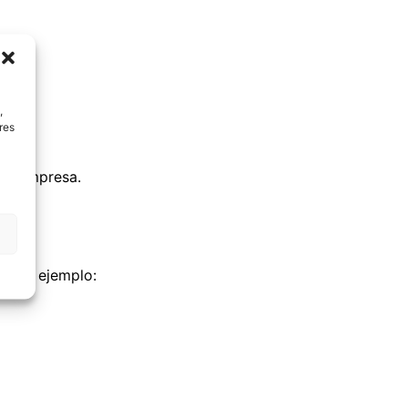
,
res
pia empresa.
, por ejemplo: