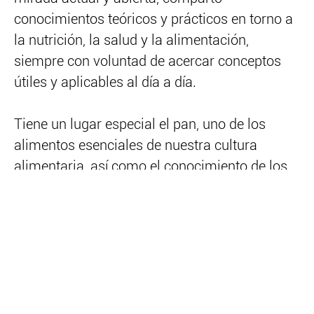
conocimientos teóricos y prácticos en torno a
la nutrición, la salud y la alimentación,
siempre con voluntad de acercar conceptos
útiles y aplicables al día a día.
Tiene un lugar especial el pan, uno de los
alimentos esenciales de nuestra cultura
alimentaria, así como el conocimiento de los
trigos, sus variedades, procesos y calidad.
Las propuestas se dirigen tanto a público
general como a empresas, equipos
profesionales y entidades que quieran
profundizar en temas actuales desde una
perspectiva práctica, actualizada e integrativa.