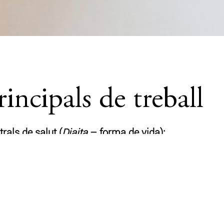
ncipals de treball
rals de salut (
Diaita
– forma de vida):
 dieta, no de manera restrictiva, si no com a forma 
 l’autocura.
e l’acompanya:
seus senyals interns: fam real, digestió, energia, po
 enfortir la consciència corporal, i l’escolta del re
més del que creiem dir.