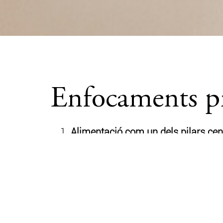
Enfocaments pri
Alimentació com un dels pilars cent
Treballo amb una visió global de la
d’entrada cap a l’autoconeixement i
Escolta atenta del cos i el relat qu
Ajudo les persones a reconèixer els 
restaurar la connexió amb el cos per
sovint, permet descobrir que diem 