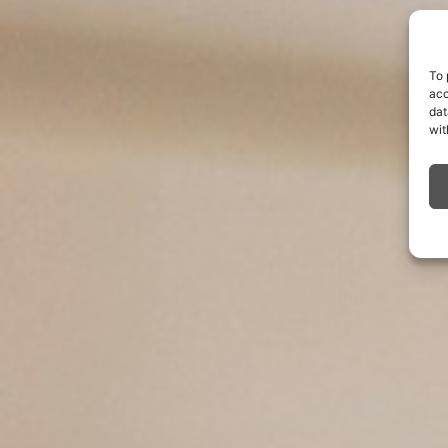
To 
acc
dat
wit