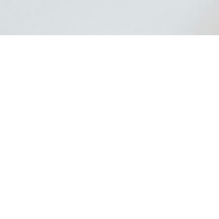
de vida. L’alimentació és una porta
stures, estat emocional, etc. Cal
lat que articulem sobre el que ens passa,