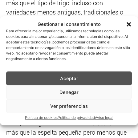
más que el tipo de trigo: incluso con
variedades menos antiguas, tradicionales o
incluso modernas, cuando el pan
fermenta 24
Gestionar el consentimiento
horas o más
, con buena masa madre, hay
Para ofrecer la mejor experiencia, utilizamos tecnologías como las
cookies para almacenar y/o acceder a la información del dispositivo. Al
personas que notan una mejora.
aceptar estas tecnologías, podremos procesar datos como el
comportamiento de navegación o los identificadores únicos en este sitio
web. No aceptar o revocar el consentimiento puede afectar
Para entender el
porqué
, hay que fijarse en las
negativamente a ciertas funciones.
piezas del rompecabezas.
Por un lado
, la
variedad de trigo: la espelta pequeña es un
Aceptar
trigo diploide (genoma AA simple), la forma
Denegar
más primitiva cultivada, y contiene niveles tan
bajos de ATIs que en algunos cultivares
Ver preferencias
directamente no se detectan (Geisslitz et al.,
Política de cookies
Política de privacidad
Aviso legal
2018). El Trigo del corazón o
Khorasan
, tiene
más que la espelta pequeña pero menos que