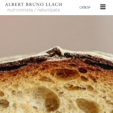
CAT
ESP