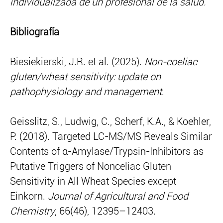
individualizada de un profesional de la salud.
Bibliografía
Biesiekierski, J.R. et al. (2025).
Non-coeliac
gluten/wheat sensitivity: update on
pathophysiology and management
.
Geisslitz, S., Ludwig, C., Scherf, K.A., & Koehler,
P. (2018). Targeted LC-MS/MS Reveals Similar
Contents of α-Amylase/Trypsin-Inhibitors as
Putative Triggers of Nonceliac Gluten
Sensitivity in All Wheat Species except
Einkorn.
Journal of Agricultural and Food
Chemistry
, 66(46), 12395–12403.