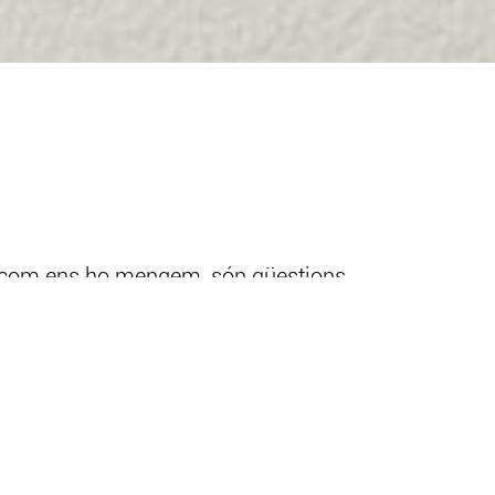
o com ens ho mengem, són qüestions
tan complexa en els processats i
s aliments, quin impacte tenen en el
o quan mengem?