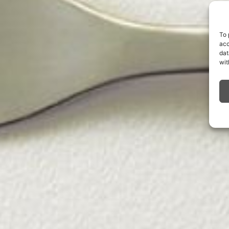
To 
acc
dat
wit