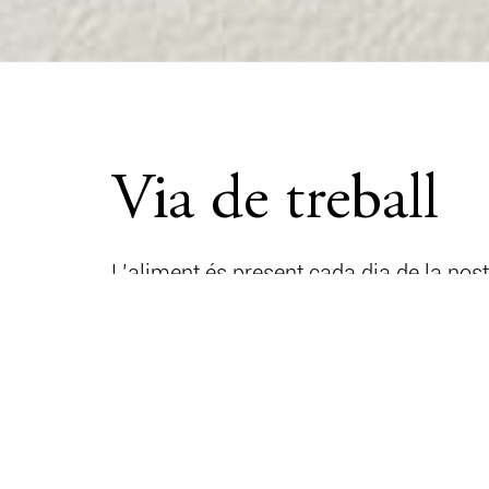
Via de treball
L’aliment és present cada dia de la n
quotidianes. Però realment sabem què 
ultraprocessats—, hi ha més qüestions e
medi ambient i quins efectes en el no
L' alimenta