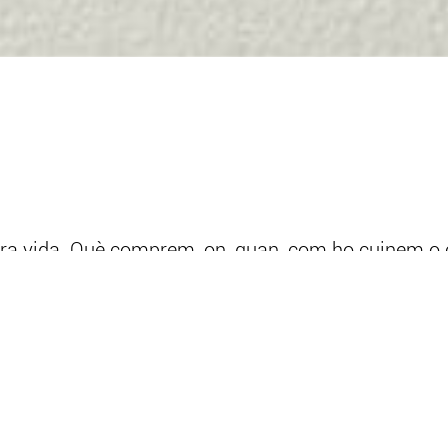
ostra vida. Què comprem, on, quan, com ho cuinem 
mengem? A banda de la composició dels aliments —
n joc, com, per exemple, on i com es produeixen el
stre organisme o si realment importa com cuinem 
ció com a eina